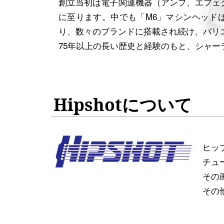
創立当初は電子関連機器（アンプ、エフェ
に至ります。中でも「M6」マシンヘッド
り、数々のブランドに搭載され続け、バリ
75年以上の長い歴史と経験のもと、シャ
Hipshotについて
ヒッ
チュ
その
その