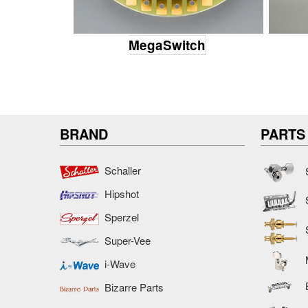
MegaSwitch
BRAND
PARTS
Schaller
Hipshot
Sperzel
Super-Vee
i-Wave
Bizarre Parts