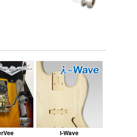
erVee
i-Wave