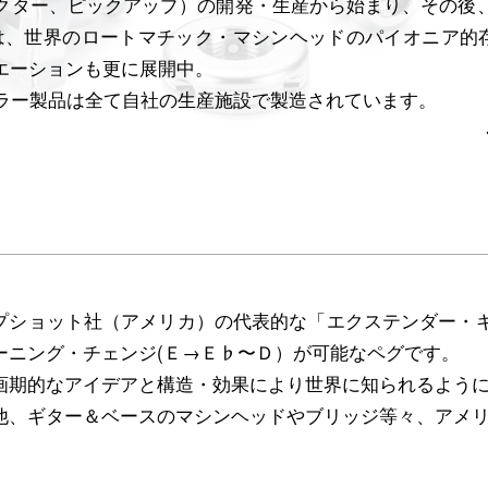
クター、ピックアップ）の開発・生産から始まり、その後
は、世界のロートマチック・マシンヘッドのパイオニア的存
エーションも更に展開中。
ーラー製品は全て自社の生産施設で製造されています。
プショット社（アメリカ）の代表的な「エクステンダー・
ーニング・チェンジ(Ｅ→Ｅ♭〜Ｄ）が可能なペグです。
画期的なアイデアと構造・効果により世界に知られるよう
他、ギター＆ベースのマシンヘッドやブリッジ等々、アメ