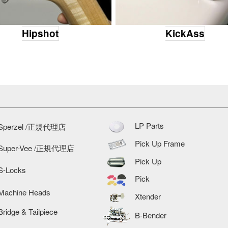
Hipshot
KickAss
LP Parts
Sperzel /正規代理店
Pick Up Frame
Super-Vee /正規代理店
Pick Up
S-Locks
Pick
Machine Heads
Xtender
Bridge & Tailpiece
B-Bender