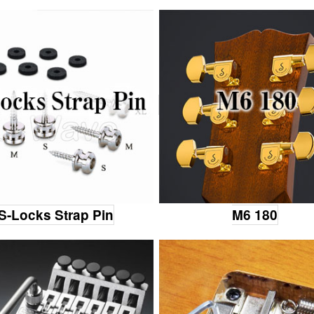
S-Locks Strap Pin
M6 180