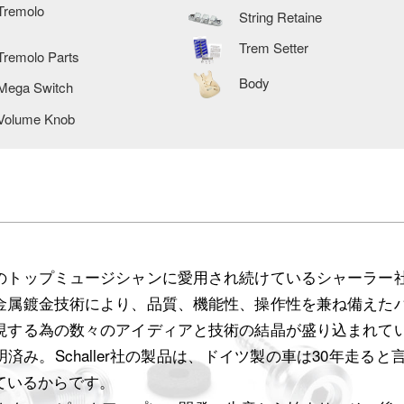
Tremolo
String Retaine
Trem Setter
Tremolo Parts
Body
Mega Switch
Volume Knob
のトップミュージシャンに愛用され続けているシャーラー
金属鍍金技術により、品質、機能性、操作性を兼ね備えた
現する為の数々のアイディアと技術の結晶が盛り込まれて
明済み。Schaller社の製品は、ドイツ製の車は30年走
ているからです。