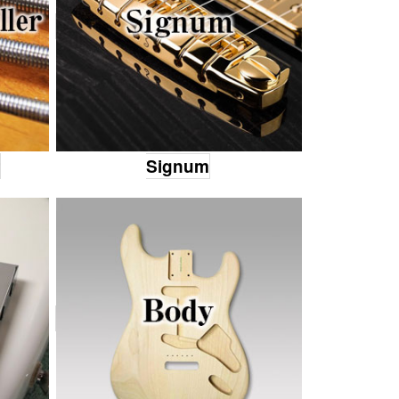
r
Signum