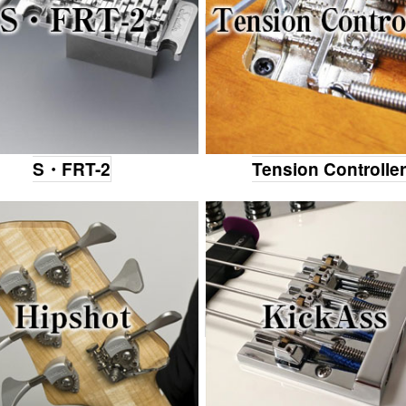
S・FRT-2
Tension Controlle