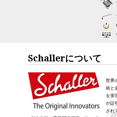
Schallerについて
世界
術と
を実
が証
され