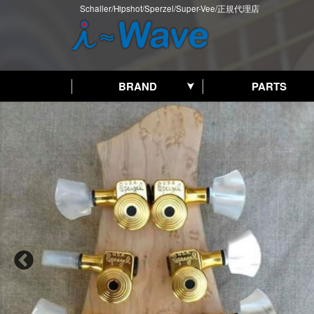
Schaller/Hipshot/Sperzel/Super-Vee/正規代理店
BRAND
PARTS