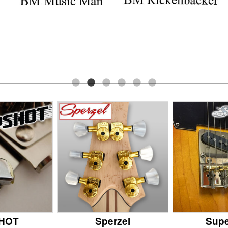
SHOT
Sperzel
Sup