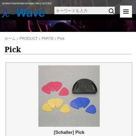
Schaller/Hipshot/Sperzel/Super-Vee/正規代理店
ホーム
>
PRODUCT
>
PARTS
>
Pick
Pick
[Schaller] Pick