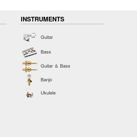
INSTRUMENTS
Guitar
Bass
Guitar ＆ Bass
Banjo
Ukulele