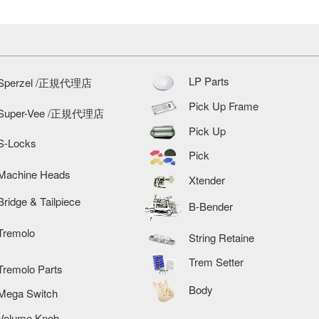
LP Parts
Sperzel /正規代理店
Pick Up Frame
Super-Vee /正規代理店
Pick Up
S-Locks
Pick
Machine Heads
Xtender
Bridge & Tailpiece
B-Bender
Tremolo
String Retaine
Trem Setter
Tremolo Parts
Body
Mega Switch
Volume Knob