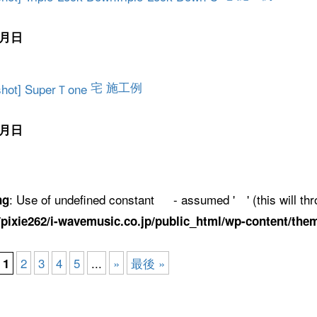
月日
宅 施工例
月日
: Use of undefined constant - assumed ' ' (this will thro
ng
pixie262/i-wavemusic.co.jp/public_html/wp-content/them
2
3
4
5
...
»
最後 »
1