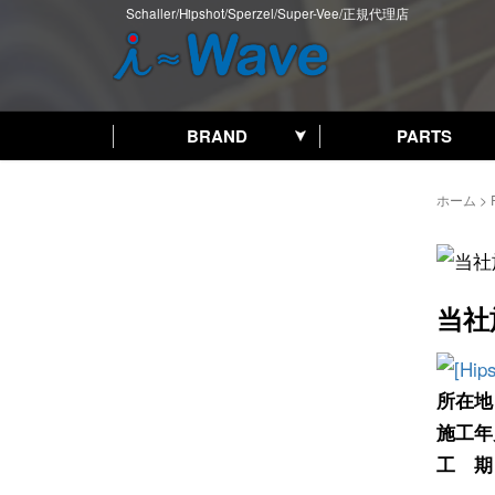
Schaller/Hipshot/Sperzel/Super-Vee/正規代理店
BRAND
PARTS
ホーム
>
当社
所在地
施工年
工 期