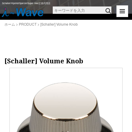
ホーム
>
PRODUCT
>
[Schaller] Volume Knob
Schaller/Hipshot/Sperzel/Super-Vee/正規代理店
ホーム
>
PRODUCT
>
[Schaller] Volume Knob
[Schaller] Volume Knob