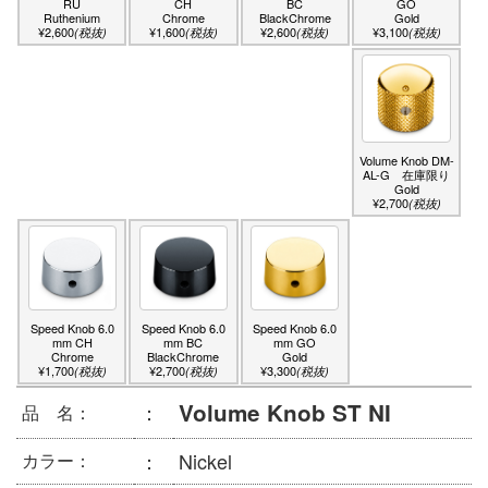
RU
CH
GO
BC
Ruthenium
Chrome
Gold
BlackChrome
¥2,600
¥1,600
¥3,100
¥2,600
(税抜)
(税抜)
(税抜)
(税抜)
Volume Knob DM-
AL-G 在庫限り
Gold
¥2,700
(税抜)
Speed Knob 6.0
Speed Knob 6.0
Speed Knob 6.0
mm BC
mm GO
mm CH
BlackChrome
Gold
Chrome
¥2,700
¥3,300
¥1,700
(税抜)
(税抜)
(税抜)
Volume Knob ST NI
：
品 名：
：
Nickel
カラー：