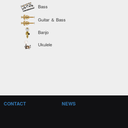
Bass
Guitar ＆ Bass
Banjo
Ukulele
CONTACT
NEWS