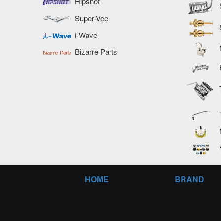
Hipshot
Super-Vee
i-Wave
Bizarre Parts
HOME
BRAND