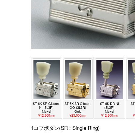
ST-6K SR Gibson-
ST-6K SR Gibson-
ST-6K DR NI
ST
NI (3L3R)
GO (3L3R)
(3L3R)
Nickel
Gold
Nickel
¥12,800
¥25,000
¥12,800
¥
(税抜)
(税抜)
(税抜)
1コブボタン(SR : Single Ring)