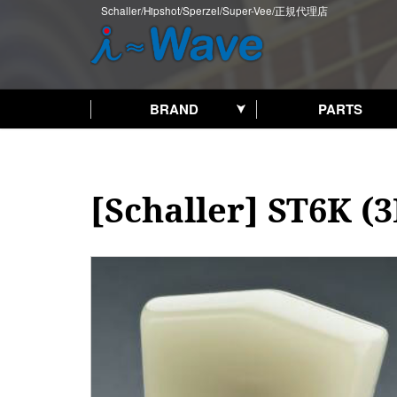
ホーム
>
PRODUCT
>
[Schaller] ST6K (3L3R), ST6 (3L3R) ,ST6B (3L3R)
Schaller/Hipshot/Sperzel/Super-Vee/正規代理店
ホーム
>
PRODUCT
>
[Schaller] ST6K (3L3R), ST6 (3L3R) ,ST
BRAND
PARTS
[Schaller] ST6K (3