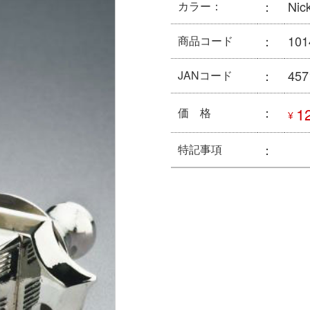
：
Nic
カラー：
：
101
商品コード
：
457
JANコード
：
1
価 格
¥
：
特記事項