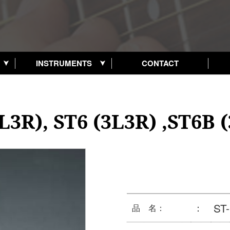
6B (3L3R)
INSTRUMENTS
CONTACT
L3R), ST6 (3L3R) ,ST6B 
ST-
：
品 名：