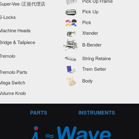
Pick Up Frame
Super-Vee /正規代理店
Pick Up
S-Locks
Pick
Machine Heads
Xtender
Bridge & Tailpiece
B-Bender
Tremolo
String Retaine
Trem Setter
Tremolo Parts
Body
Mega Switch
Volume Knob
PARTS
INSTRUMENTS