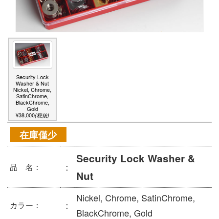
Security Lock
Washer & Nut
Nickel, Chrome,
SatinChrome,
BlackChrome,
Gold
¥38,000
(税抜)
在庫僅少
Security Lock Washer &
：
品 名：
Nut
Nickel, Chrome, SatinChrome,
：
カラー：
BlackChrome, Gold