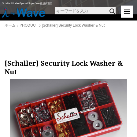
ホーム
>
PRODUCT
>
[Schaller] Security Lock Washer & Nut
Schaller/Hipshot/Sperzel/Super-Vee/正規代理店
ホーム
>
PRODUCT
>
[Schaller] Security Lock Washer & Nut
[Schaller] Security Lock Washer &
Nut