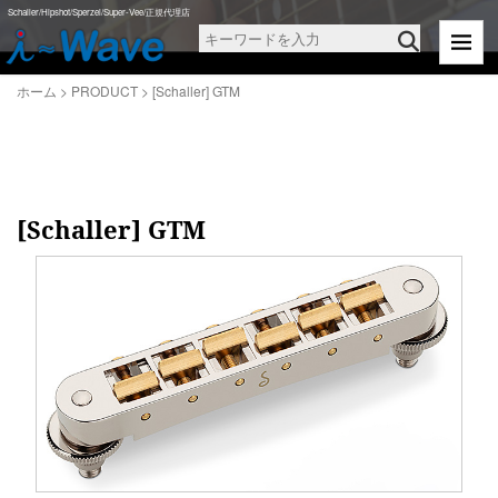
ホーム
>
PRODUCT
>
[Schaller] GTM
Schaller/Hipshot/Sperzel/Super-Vee/正規代理店
ホーム
>
PRODUCT
>
[Schaller] GTM
[Schaller] GTM