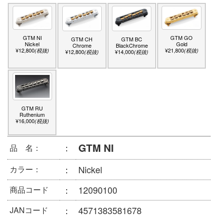
GTM NI
GTM GO
GTM CH
GTM BC
Nickel
Gold
Chrome
BlackChrome
¥12,800
¥21,800
(税抜)
(税抜)
¥12,800
¥14,000
(税抜)
(税抜)
GTM RU
Ruthenium
¥16,000
(税抜)
GTM NI
：
品 名：
：
Nickel
カラー：
：
12090100
商品コード
：
4571383581678
JANコード