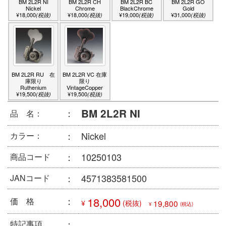
BM 2L2R NI
BM 2L2R CH
BM 2L2R BC
BM 2L2R GO
Nickel
Chrome
BlackChrome
Gold
¥18,000
¥18,000
¥19,000
¥31,000
(税抜)
(税抜)
(税抜)
(税抜)
BM 2L2R RU 在
BM 2L2R VC 在庫
庫限り
限り
Ruthenium
VintageCopper
¥19,500
¥19,500
(税抜)
(税抜)
BM 2L2R NI
：
品 名：
：
Nickel
カラー：
：
10250103
商品コード
：
4571383581500
JANコード
：
18,000
価 格
¥
(税抜)
19,800
¥
(税込)
：
特記事項