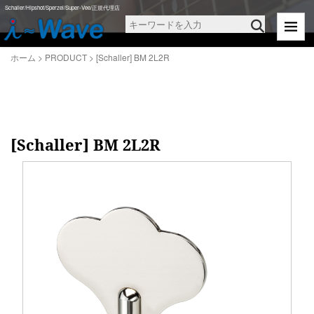
ホーム
>
PRODUCT
>
[Schaller] BM 2L2R
Schaller/Hipshot/Sperzel/Super-Vee/正規代理店
ホーム
>
PRODUCT
>
[Schaller] BM 2L2R
[Schaller] BM 2L2R