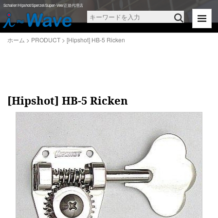
ホーム
>
PRODUCT
>
[Hipshot] HB-5 Ricken
Schaller/Hipshot/Sperzel/Super-Vee/正規代理店
ホーム
>
PRODUCT
>
[Hipshot] HB-5 Ricken
[Hipshot] HB-5 Ricken