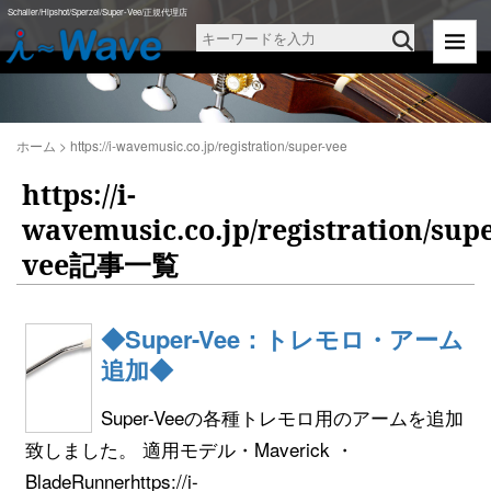
Schaller/Hipshot/Sperzel/Super-Vee/正規代理店
ホーム
>
https://i-wavemusic.co.jp/registration/super-vee
https://i-
wavemusic.co.jp/registration/supe
vee記事一覧
◆Super-Vee：トレモロ・アーム
追加◆
Super-Veeの各種トレモロ用のアームを追加
致しました。 適用モデル・Maverick ・
BladeRunnerhttps://i-